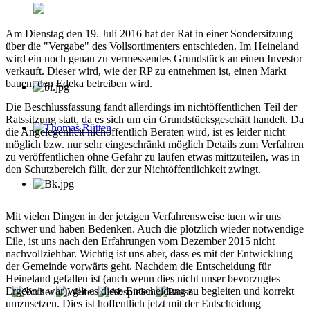
Am Dienstag den 19. Juli 2016 hat der Rat in einer Sondersitzung
über die "Vergabe" des Vollsortimenters entschieden. Im Heineland
wird ein noch genau zu vermessendes Grundstück an einen Investor
verkauft. Dieser wird, wie der RP zu entnehmen ist, einen Markt
bauen, den Edeka betreiben wird.
Die Beschlussfassung fandt allerdings im nichtöffentlichen Teil der
Ratssitzung statt, da es sich um ein Grundstücksgeschäft handelt. Da
die Angelegenheit nichöffentlich Beraten wird, ist es leider nicht
Thomas Rütten
möglich bzw. nur sehr eingeschränkt möglich Details zum Verfahren
zu veröffentlichen ohne Gefahr zu laufen etwas mittzuteilen, was in
den Schutzbereich fällt, der zur Nichtöffentlichkeit zwingt.
Mit vielen Dingen in der jetzigen Verfahrensweise tuen wir uns
schwer und haben Bedenken. Auch die plötzlich wieder notwendige
Eile, ist uns nach den Erfahrungen vom Dezember 2015 nicht
nachvollziehbar. Wichtig ist uns aber, dass es mit der Entwicklung
der Gemeinde vorwärts geht. Nachdem die Entscheidung für
Heineland gefallen ist (auch wenn dies nicht unser bevorzugtes
Ergebnis war), gilt es diese Entscheidung zu begleiten und korrekt
umzusetzen. Dies ist hoffentlich jetzt mit der Entscheidung