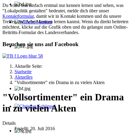
Du willst uns einfach erstmal nur kennen lernen und sehen, was
"Lokalpolitik gestalten" bedeutet, melde dich über unser
Kontaktformular
, damit wir in Kontakt kommen und du unsere
Treffen und Arbeit kennen lernen kannst. Wenn du direkt beitreten
möchtest, klicke auf die Grafik oben und du gelangst zum Online-
Wilhelm Mankau
Beitritts-Formular des Landesverbandes.
Besuchen sie uns auf Facebook
Aktuelle Seite:
Startseite
Aktuelles
"Vollsortimenter" ein Drama in zu vielen Akten
"Vollsortimenter" ein Drama
in zu vielen Akten
Christian Schüppel
Details
Erstellt: 20. Juli 2016