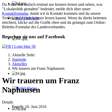
Du willst uns einfach erstmal nur kennen lernen und sehen, was
"Lokalpolitik gestalten" bedeutet, melde dich über unser
Kontaktformular
, damit wir in Kontakt kommen und du unsere
Treffen und Arbeit kennen lernen kannst. Wenn du direkt beitreten
möchtest, klicke auf die Grafik oben und du gelangst zum Online-
Ralf Liebrecht
Beitritts-Formular des Landesverbandes.
Besuchen sie uns auf Facebook
Aktuelle Seite:
Startseite
Aktuelles
Wir trauern um Franz Naphausen
Wir trauern um Franz
Naphausen
Detlef Haese
Details
Erstellt: 10. Juni 2016