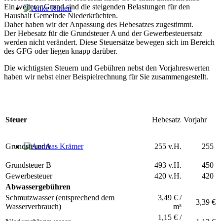
Ein weiterer Grund sind die steigenden Belastungen für den
Haushalt Gemeinde Niederkrüchten.
Anke Rütten
Daher haben wir der Anpassung des Hebesatzes zugestimmt.
Der Hebesatz für die Grundsteuer A und der Gewerbesteuersatz
werden nicht verändert. Diese Steuersätze bewegen sich im Bereich
des GFG oder liegen knapp darüber.
Die wichtigsten Steuern und Gebühren nebst den Vorjahreswerten
haben wir nebst einer Beispielrechnung für Sie zusammengestellt.
Steuer
Hebesatz
Vorjahr
Grundsteuer A
255 v.H.
255
Andreas Krämer
Grundsteuer B
493 v.H.
450
Gewerbesteuer
420 v.H.
420
Abwassergebühren
Schmutzwasser (entsprechend dem
3,49 € /
3,39 €
Wasserverbrauch)
m³
1,15 € /