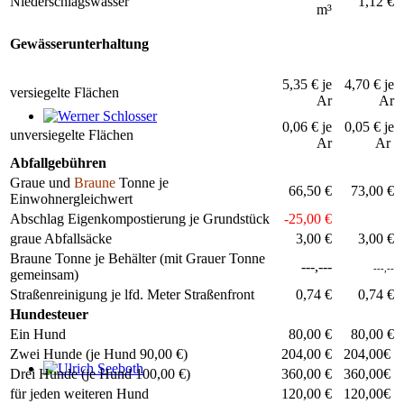
Niederschlagswasser
1,12 €
m³
Gewässerunterhaltung
5,35 € je
4,70 € je
versiegelte Flächen
Ar
Ar
0,06 € je
0,05 € je
Werner Schlosser
unversiegelte Flächen
Ar
Ar
Abfallgebühren
Graue und
Braune
Tonne
je
66,50 €
73,00 €
Einwohnergleichwert
Abschlag Eigenkompostierung je Grundstück
-25,00 €
graue Abfallsäcke
3,00 €
3,00 €
Braune Tonne je Behälter (mit Grauer Tonne
---,---
---,--
gemeinsam)
Straßenreinigung je lfd. Meter Straßenfront
0,74 €
0,74 €
Hundesteuer
Ein Hund
80,00 €
80,00 €
Zwei Hunde (je Hund 90,00 €)
204,00 €
204,00€
Drei Hunde (je Hund 100,00 €)
360,00 €
360,00€
Ulrich Seeboth
für jeden weiteren Hund
120,00 €
120,00€