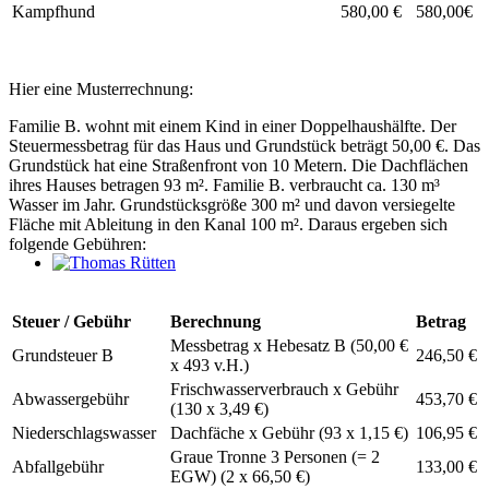
Kampfhund
580,00 €
580,00€
Hier eine Musterrechnung:
Familie B. wohnt mit einem Kind in einer Doppelhaushälfte. Der
Steuermessbetrag für das Haus und Grundstück beträgt 50,00 €. Das
Grundstück hat eine Straßenfront von 10 Metern. Die Dachflächen
ihres Hauses betragen 93 m². Familie B. verbraucht ca. 130 m³
Wasser im Jahr. Grundstücksgröße 300 m² und davon versiegelte
Fläche mit Ableitung in den Kanal 100 m². Daraus ergeben sich
folgende Gebühren:
Thomas Rütten
Steuer / Gebühr
Berechnung
Betrag
Messbetrag x Hebesatz B (50,00 €
Grundsteuer B
246,50 €
x 493 v.H.)
Frischwasserverbrauch x Gebühr
Abwassergebühr
453,70 €
(130 x 3,49 €)
Niederschlagswasser
Dachfäche x Gebühr (93 x 1,15 €)
106,95 €
Graue Tronne 3 Personen (= 2
Abfallgebühr
133,00 €
EGW) (2 x 66,50 €)