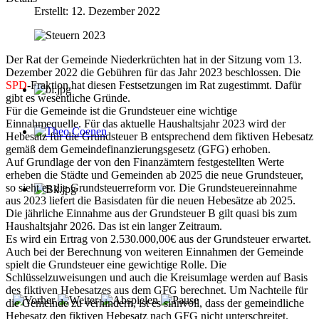
Erstellt: 12. Dezember 2022
Der Rat der Gemeinde Niederkrüchten hat in der Sitzung vom 13.
Dezember 2022 die Gebühren für das Jahr 2023 beschlossen. Die
SPD
-Fraktion hat diesen Festsetzungen im Rat zugestimmt. Dafür
gibt es wesentliche Gründe.
Für die Gemeinde ist die Grundsteuer eine wichtige
Einnahmequelle. Für das aktuelle Haushaltsjahr 2023 wird der
Hebesatz für die Grundsteuer B entsprechend dem fiktiven Hebesatz
Theo Coenen
gemäß dem Gemeindefinanzierungsgesetz (GFG) erhoben.
Auf Grundlage der von den Finanzämtern festgestellten Werte
erheben die Städte und Gemeinden ab 2025 die neue Grundsteuer,
so sieht es die Grundsteuerreform vor. Die Grundsteuereinnahme
aus 2023 liefert die Basisdaten für die neuen Hebesätze ab 2025.
Die jährliche Einnahme aus der Grundsteuer B gilt quasi bis zum
Haushaltsjahr 2026. Das ist ein langer Zeitraum.
Es wird ein Ertrag von 2.530.000,00€ aus der Grundsteuer erwartet.
Auch bei der Berechnung von weiteren Einnahmen der Gemeinde
spielt die Grundsteuer eine gewichtige Rolle. Die
Schlüsselzuweisungen und auch die Kreisumlage werden auf Basis
des fiktiven Hebesatzes aus dem GFG berechnet. Um Nachteile für
die Gemeinde zu verhindern, ist es sinnvoll, dass der gemeindliche
Hebesatz den fiktiven Hebesatz nach GFG nicht unterschreitet.