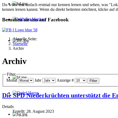
Du willst uns einfach erstmal nur kennen lernen und sehen, was "Loka
kennen lernen kannst. Wenn du direkt beitreten möchtest, klicke auf
Besuchen sie uns auf Facebook
Wilhelm Mankau
Aktuelle Seite:
Startseite
Archiv
Archiv
Filter
Monat
Jahr
Anzeige #
Filter
Die SPD Niederkrüchten unterstützt die E
Detlef Haese
Details
Erstellt: 28. August 2023